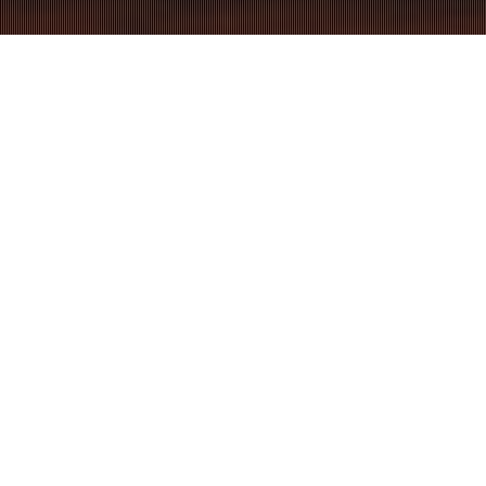
30/11/2022
Separata, mio
marito fa di tutto
per non tenere
nostro figlio. Che
faccio?
Il Tribunale ha stabilito che il
padre dovesse vedere e tenere
con sé nostro figlio, a weekend
alternati e in certi giorni
infrasettimanali.